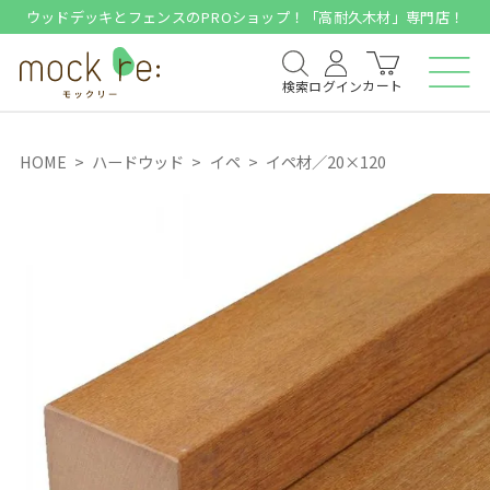
ウッドデッキとフェンスのPROショップ！「高耐久木材」専門店！
カート
検索
ログイン
HOME
ハードウッド
イペ
イペ材／20×120