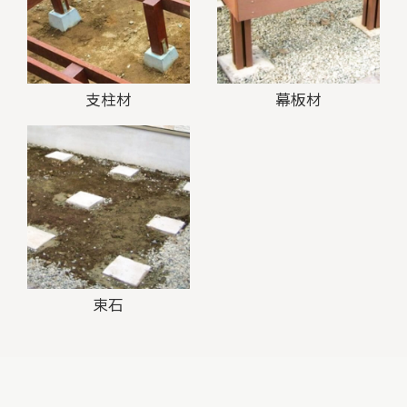
支柱材
幕板材
束石