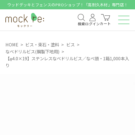
ウッドデッキとフェンスのPROショップ！「高耐久木材」専門店！
カート
検索
ログイン
HOME
ビス・束石・塗料
ビス
なべドリルビス(鋼製下地用)
【φ4.0×19】ステンレスなべドリルビス／なべ頭・1箱1,000本入
り