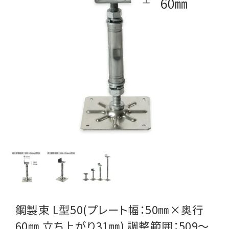
鋼製束 L型50(プレート幅：50㎜×奥行
60㎜ 立ち上がり31㎜) 調整範囲：509～