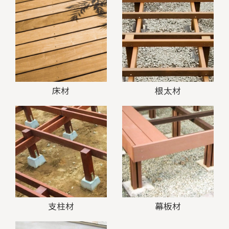
床材
根太材
支柱材
幕板材