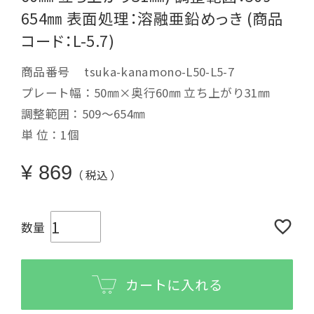
654㎜ 表面処理：溶融亜鉛めっき (商品
コード：L-5.7)
商品番号
tsuka-kanamono-L50-L5-7
プレート幅：50㎜×奥行60㎜ 立ち上がり31㎜
調整範囲：509～654㎜
単 位：1個
¥
869
税込
カートに入れる