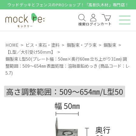
ウッドデッキとフェンスのPROショップ！「高耐久木材」専門店！
カート
検索
ログイン
HOME
ビス・束石・塗料
鋼製束・プラ束
鋼製束
【L型／大引受け50mm】
鋼製束 L型50(プレート幅：50㎜×奥行60㎜ 立ち上がり31㎜) 調
整範囲：509～654㎜ 表面処理：溶融亜鉛めっき (商品コード：L-
5.7)