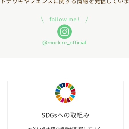
ッドデッキやフェンスに関する情報を
発信していま
follow me !
@mock.re_official
SDGsへの取組み
木という大切な資源が循環していく