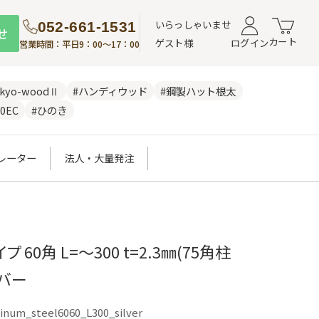
いらっしゃいませ
052-661-1531
せ
カート
ゲスト様
ログイン
営業時間：平日9：00～17：00
nkyo-woodⅡ
#ハンディウッド
#鋼製ハット根太
0EC
#ひのき
レーター
法人・大量発注
 60角 L=～300 t=2.3㎜(75角柱
ルバー
inum_steel6060_L300_silver