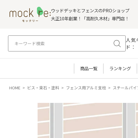
ウッドデッキとフェンスのPROショップ
大正10年創業！「高耐久木材」専門店！
人気
ド：
商品一覧
ランキング
HOME
ビス・束石・塗料
フェンス用アルミ支柱
スチールパイ