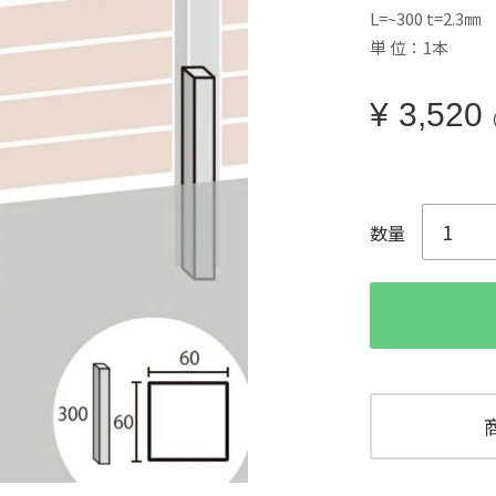
L=~300 t=2.3㎜
単 位：1本
¥
3,520