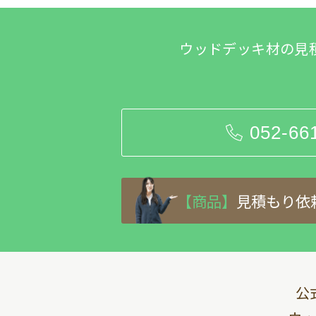
ウッドデッキ材の見
052-66
【商品】
見積もり依
公