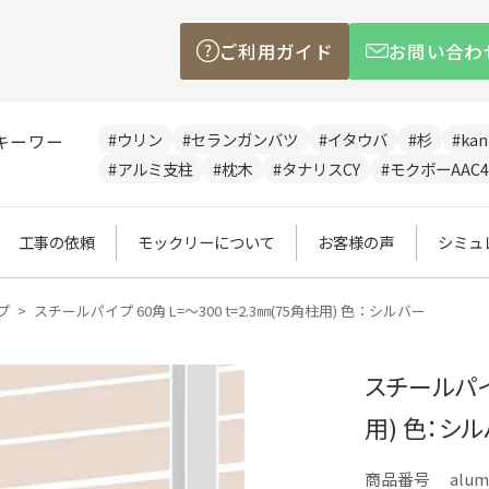
ご利用ガイド
お問い合わ
#ウリン
#セランガンバツ
#イタウバ
#杉
#ka
キーワー
#アルミ支柱
#枕木
#タナリスCY
#モクボーAAC4
工事の依頼
モックリーについて
お客様の声
シミュ
プ
スチールパイプ 60角 L=～300 t=2.3㎜(75角柱用) 色：シルバー
スチールパイプ
用) 色：シ
商品番号
alum