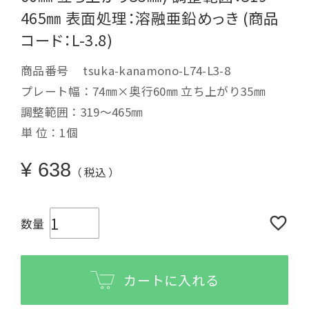
465㎜ 表面処理：溶融亜鉛めっき (商品
コード：L-3.8)
商品番号
tsuka-kanamono-L74-L3-8
プレート幅：74㎜×奥行60㎜ 立ち上がり35㎜
調整範囲：319～465㎜
単 位：1個
¥
638
税込
カートに入れる