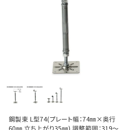
鋼製束 L型74(プレート幅：74㎜×奥行
60㎜ 立ち上がり35㎜) 調整範囲：319～