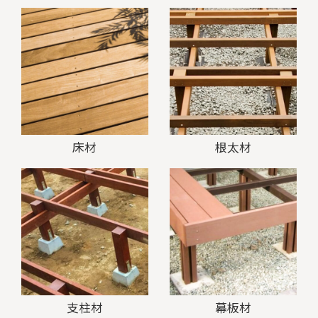
床材
根太材
支柱材
幕板材