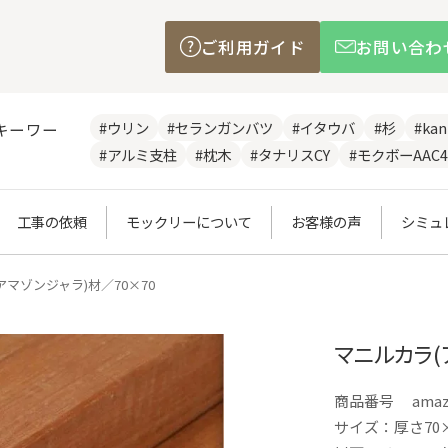
ご利用ガイド
お問い合わ
#ウリン
#セランガンバツ
#イタウバ
#杉
#ka
キーワー
#アルミ支柱
#枕木
#タナリスCY
#モクボーAAC4
工事の依頼
モックリーについて
お客様の声
シミュ
アマゾンジャラ)材／70×70
マニルカラ(
商品番号
amaz
サイズ：厚さ70