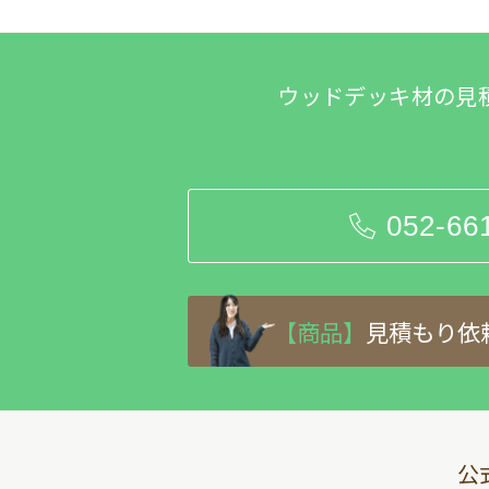
ウッドデッキ材の見
052-66
【商品】
見積もり依
公