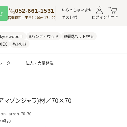
いらっしゃいませ
052-661-1531
せ
カート
ゲスト様
ログイン
営業時間：平日9：00～17：00
nkyo-woodⅡ
#ハンディウッド
#鋼製ハット根太
0EC
#ひのき
レーター
法人・大量発注
アマゾンジャラ)材／70×70
on-jarrah-70-70
×幅70