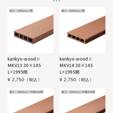
kankyo-woodⅡ
kankyo-woodⅡ
MKV13 30×145
MKV14 30×145
L=1995閉
L=1995開
税込
税込
¥
2,750
¥
2,750