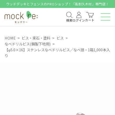
ウッドデッキとフェンスのPROショップ！「高耐久木材」専門店！
カート
検索
ログイン
HOME
ビス・束石・塗料
ビス
なべドリルビス(鋼製下地用)
【φ5.0×16】ステンレスなべドリルビス／なべ頭・1箱1,000本入
り