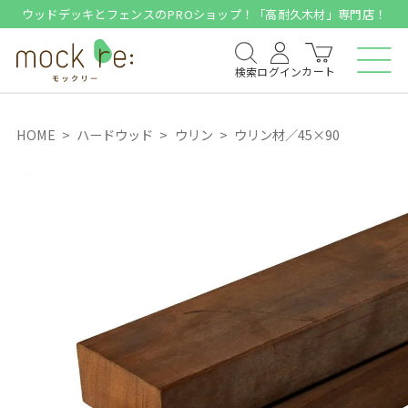
ウッドデッキとフェンスのPROショップ！「高耐久木材」専門店！
カート
検索
ログイン
HOME
ハードウッド
ウリン
ウリン材／45×90