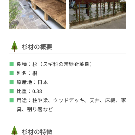
杉材の概要
樹種：杉（スギ科の常緑針葉樹）
別名：椙
原産地：日本
比重：0.38
用途：柱や梁、ウッドデッキ、天井、床板、家
具、割り箸など
杉材の特徴