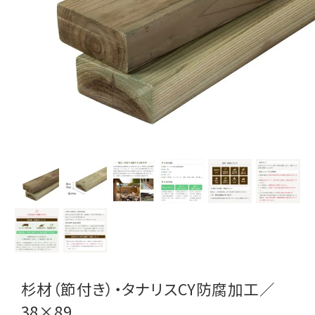
杉材（節付き）・タナリスCY防腐加工／
38×89