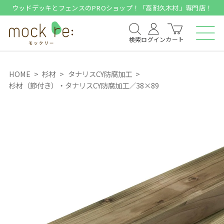
ウッドデッキとフェンスのPROショップ！「高耐久木材」専門店！
カート
検索
ログイン
HOME
杉材
タナリスCY防腐加工
杉材（節付き）・タナリスCY防腐加工／38×89