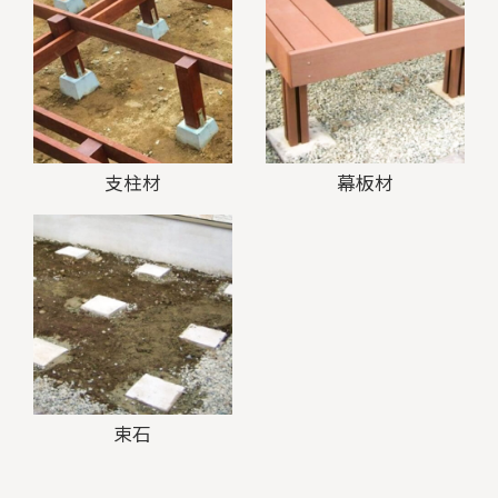
支柱材
幕板材
束石