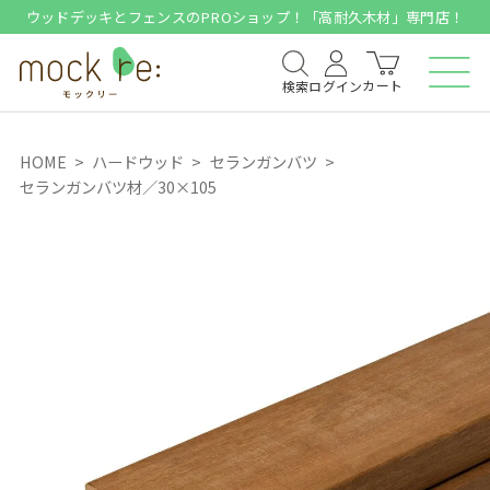
ウッドデッキとフェンスのPROショップ！「高耐久木材」専門店！
カート
検索
ログイン
HOME
ハードウッド
セランガンバツ
セランガンバツ材／30×105