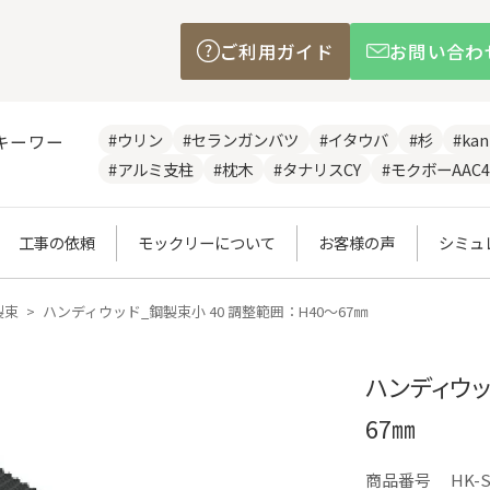
ご利用ガイド
お問い合わ
#ウリン
#セランガンバツ
#イタウバ
#杉
#ka
キーワー
#アルミ支柱
#枕木
#タナリスCY
#モクボーAAC4
工事の依頼
モックリーについて
お客様の声
シミュ
製束
ハンディウッド_鋼製束小 40 調整範囲：H40～67㎜
ハンディウッ
67㎜
商品番号
HK-S