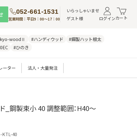
いらっしゃいませ
052-661-1531
せ
カート
ゲスト様
ログイン
営業時間：平日9：00～17：00
nkyo-woodⅡ
#ハンディウッド
#鋼製ハット根太
0EC
#ひのき
レーター
法人・大量発注
ド_鋼製束小 40 調整範囲：H40～
-KTL-40