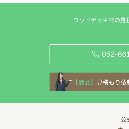
ウッドデッキ材の見
052-66
【商品】
見積もり依
公