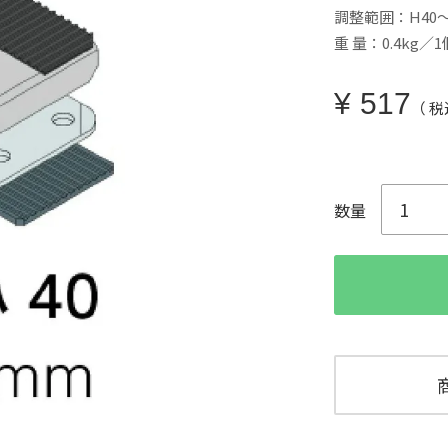
調整範囲：H40～
重 量：0.4kg／1
¥
517
税