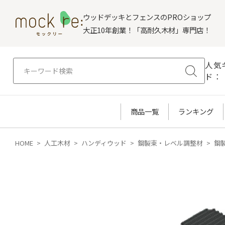
ウッドデッキとフェンスのPROショップ
大正10年創業！「高耐久木材」専門店！
人気
ド：
商品一覧
ランキング
HOME
人工木材
ハンディウッド
鋼製束・レベル調整材
鋼