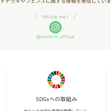
ッドデッキやフェンスに関する情報を
発信していま
follow me !
@mock.re_official
SDGsへの取組み
木という大切な資源が循環していく