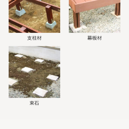
支柱材
幕板材
束石