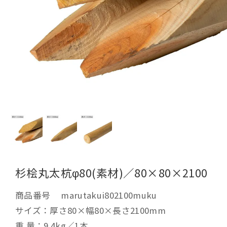
杉桧丸太杭φ80(素材)／80×80×2100
商品番号
marutakui802100muku
サイズ：厚さ80×幅80×長さ2100mm
重 量：9.4kg／1本