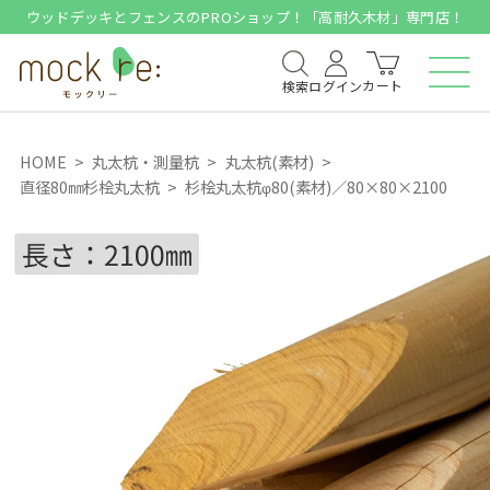
ウッドデッキとフェンスのPROショップ！「高耐久木材」専門店！
カート
検索
ログイン
HOME
丸太杭・測量杭
丸太杭(素材)
直径80㎜杉桧丸太杭
杉桧丸太杭φ80(素材)／80×80×2100