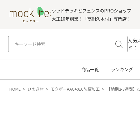
ウッドデッキとフェンスのPROショップ
大正10年創業！「高耐久木材」専門店！
人気
ド：
商品一覧
ランキング
HOME
ひのき材
モクボーAAC40EC防腐加工
【納期2-3週間】