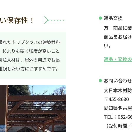
返品交換
い保存性！
万一商品に
商品をお届け
優れたトップクラスの建築材料
い。
、杉よりも硬く強度が高いこと
返品・交換
腐注入材は、屋外の用途でも長
重視したい方におすすめです。
お問い合わ
大日本木材
〒455-8680
愛知県名古屋
TEL：052-66
（受付時間／平