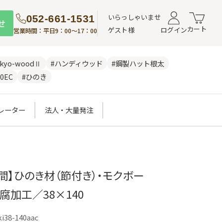
いらっしゃいませ
052-661-1531
せ
カート
ゲスト様
ログイン
営業時間：平日9：00～17：00
nkyo-woodⅡ
#ハンディウッド
#鋼製ハット根太
0EC
#ひのき
レーター
法人・大量発注
週間】ひのき材（節付き）・モクボー
防腐加工／38×140
ki38-140aac