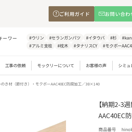
ご利用ガイド
お問い合わ
#ウリン
#セランガンバツ
#イタウバ
#杉
#ka
キーワー
#アルミ支柱
#枕木
#タナリスCY
#モクボーAAC4
工事の依頼
モックリーについて
お客様の声
シミュ
ひのき材（節付き）・モクボーAAC40EC防腐加工／38×140
【納期2-3
AAC40EC
商品番号
hino