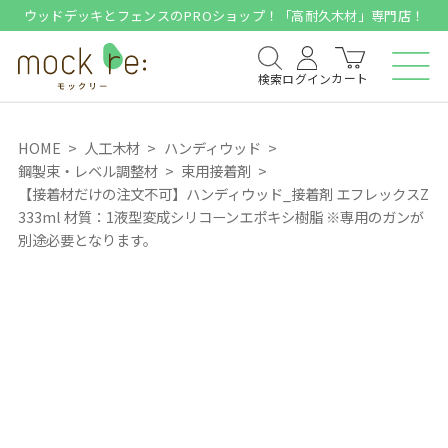
ウッドデッキとフェンスのPROショップ！「高耐久木材」専門店！
カート
検索
ログイン
HOME
人工木材
ハンディウッド
鋼製束・レベル調整材
束用接着剤
【接着材だけの注文不可】ハンディウッド_接着剤 エフレックスZ
333ml 材質：1液型変成シリコーンエポキシ樹脂 ※専用のガンが
別途必要となります。