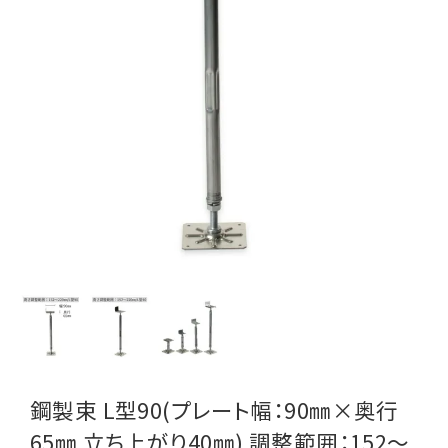
鋼製束 L型90(プレート幅：90㎜×奥行
65㎜ 立ち上がり40㎜) 調整範囲：152～