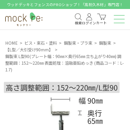
ウッドデッキとフェンスのPROショップ！「高耐久木材」専門店！
カート
検索
ログイン
HOME
ビス・束石・塗料
鋼製束・プラ束
鋼製束
【L型／大引受け90mm】
鋼製束 L型90(プレート幅：90㎜×奥行65㎜ 立ち上がり40㎜) 調
整範囲：152～220㎜ 表面処理：溶融亜鉛めっき (商品コード：L-
1.7)