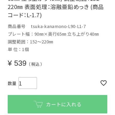
220㎜ 表面処理：溶融亜鉛めっき (商品
コード：L-1.7)
商品番号
tsuka-kanamono-L90-L1-7
プレート幅：90㎜×奥行65㎜ 立ち上がり40㎜
調整範囲：152～220㎜
単 位：1個
¥
539
税込
カートに入れる