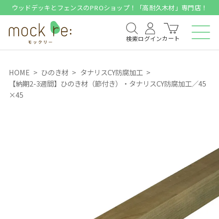
ウッドデッキとフェンスのPROショップ！「高耐久木材」専門店！
カート
検索
ログイン
HOME
ひのき材
タナリスCY防腐加工
【納期2-3週間】ひのき材（節付き）・タナリスCY防腐加工／45
×45