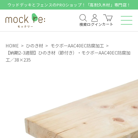
ウッドデッキとフェンスのPROショップ！「高耐久木材」専門店！
カート
検索
ログイン
HOME
ひのき材
モクボーAAC40EC防腐加工
【納期2-3週間】ひのき材（節付き）・モクボーAAC40EC防腐加
工／38×235