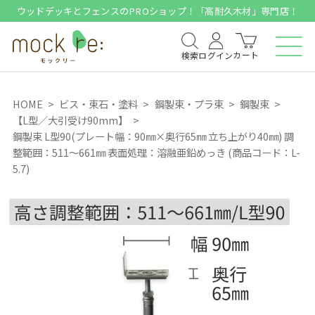
ウッドデッキとフェンスのPROショップ！「高耐久木材」専門店！
カート
検索
ログイン
HOME
ビス・束石・塗料
鋼製束・プラ束
鋼製束
【L型／大引受け90mm】
鋼製束 L型90(プレート幅：90㎜×奥行65㎜ 立ち上がり40㎜) 調
整範囲：511～661㎜ 表面処理：溶融亜鉛めっき (商品コード：L-
5.7)