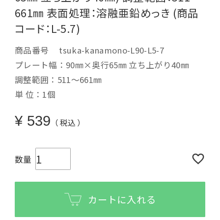
661㎜ 表面処理：溶融亜鉛めっき (商品
コード：L-5.7)
商品番号
tsuka-kanamono-L90-L5-7
プレート幅：90㎜×奥行65㎜ 立ち上がり40㎜
調整範囲：511～661㎜
単 位：1個
¥
539
税込
カートに入れる