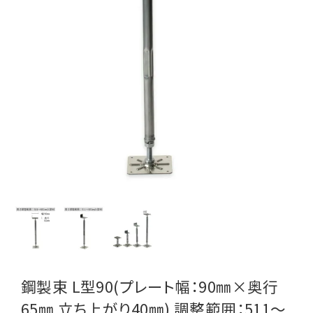
鋼製束 L型90(プレート幅：90㎜×奥行
65㎜ 立ち上がり40㎜) 調整範囲：511～