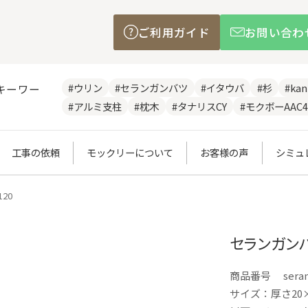
ご利用ガイド
お問い合わ
#ウリン
#セランガンバツ
#イタウバ
#杉
#ka
キーワー
#アルミ支柱
#枕木
#タナリスCY
#モクボーAAC4
工事の依頼
モックリーについて
お客様の声
シミュ
20
セランガンバ
商品番号
sera
サイズ：厚さ20×