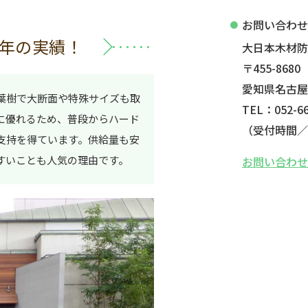
お問い合わ
年の実績！
大日本木材
〒455-8680
愛知県名古屋
葉樹で大断面や特殊サイズも取
TEL：052-66
に優れるため、普段からハード
（受付時間／平
支持を得ています。供給量も安
すいことも人気の理由です。
お問い合わ