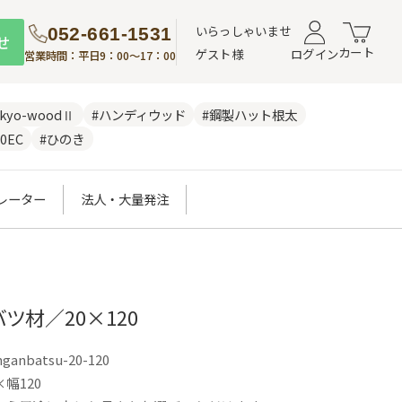
いらっしゃいませ
052-661-1531
せ
カート
ゲスト様
ログイン
営業時間：平日9：00～17：00
nkyo-woodⅡ
#ハンディウッド
#鋼製ハット根太
0EC
#ひのき
レーター
法人・大量発注
ツ材／20×120
nganbatsu-20-120
幅120