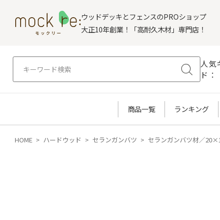
ウッドデッキとフェンスのPROショップ
大正10年創業！「高耐久木材」専門店！
人気
ド：
商品一覧
ランキング
HOME
ハードウッド
セランガンバツ
セランガンバツ材／20×1