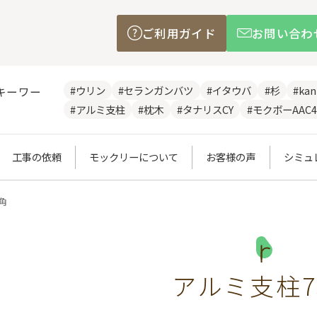
ご利用ガイド
お問い合わ
#ウリン
#セランガンバツ
#イタウバ
#杉
#ka
キーワー
#アルミ支柱
#枕木
#タナリスCY
#モクボーAAC4
工事の依頼
モックリーについて
お客様の声
シミュ
角
アルミ支柱7