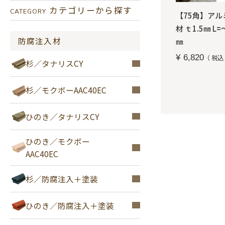
カテゴリーから探す
CATEGORY
【75角】アル
材 ｔ1.5㎜ L=
防腐注入材
㎜
¥
6,820
税込
杉／タナリスCY
杉／モクボーAAC40EC
ひのき／タナリスCY
ひのき／モクボー
AAC40EC
杉／防腐注入＋塗装
ひのき／防腐注入＋塗装