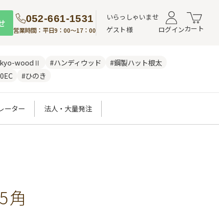
いらっしゃいませ
052-661-1531
せ
カート
ゲスト様
ログイン
営業時間：平日9：00～17：00
nkyo-woodⅡ
#ハンディウッド
#鋼製ハット根太
0EC
#ひのき
レーター
法人・大量発注
5角