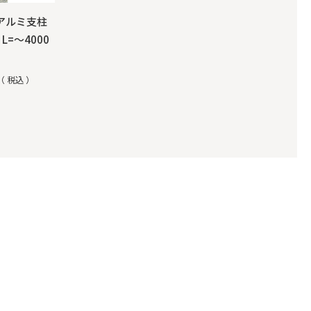
アルミ支柱
 L=～4000
税込