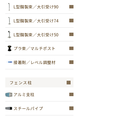
L型鋼製束／大引受け90
L型鋼製束／大引受け74
L型鋼製束／大引受け50
プラ束／マルチポスト
接着剤／レベル調整材
フェンス柱
アルミ支柱
スチールパイプ