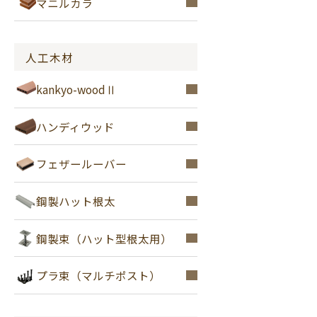
マニルカラ
人工木材
kankyo-woodⅡ
ハンディウッド
フェザールーバー
鋼製ハット根太
鋼製束（ハット型根太用）
プラ束（マルチポスト）