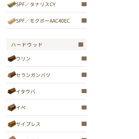
SPF／タナリスCY
SPF／モクボーAAC40EC
ハードウッド
ウリン
セランガンバツ
イタウバ
イペ
サイプレス