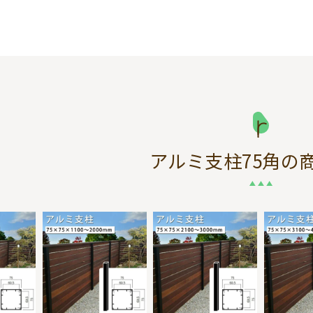
アルミ支柱75角
の