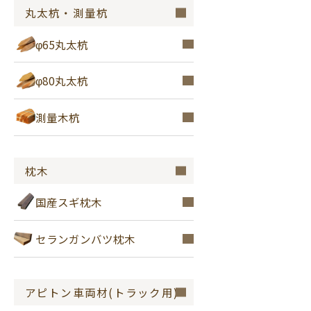
丸太杭・測量杭
φ65丸太杭
φ80丸太杭
測量木杭
枕木
国産スギ枕木
セランガンバツ枕木
アピトン車両材(トラック用)