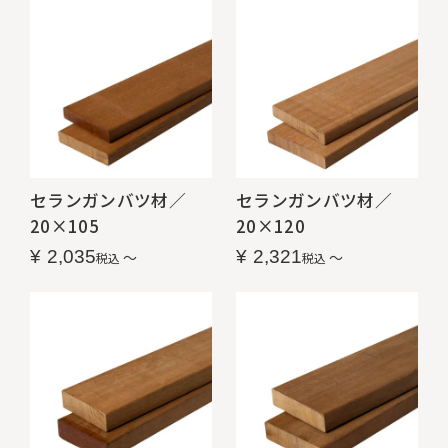
セランガンバツ材／
セランガンバツ材／
20×105
20×120
¥
2,035
¥
2,321
〜
〜
税込
税込