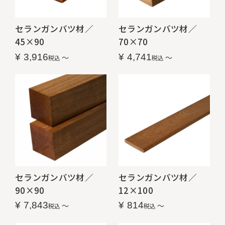
セランガンバツ材／
セランガンバツ材／
45×90
70×70
¥
3,916
¥
4,741
〜
〜
税込
税込
セランガンバツ材／
セランガンバツ材／
90×90
12×100
¥
7,843
¥
814
〜
〜
税込
税込