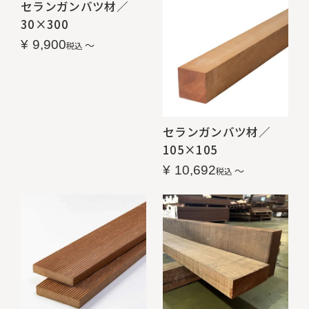
セランガンバツ材／
30×300
¥
9,900
〜
税込
セランガンバツ材／
105×105
¥
10,692
〜
税込