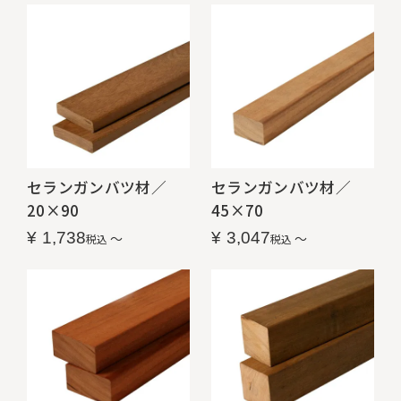
セランガンバツ材／
セランガンバツ材／
20×90
45×70
¥
1,738
¥
3,047
〜
〜
税込
税込