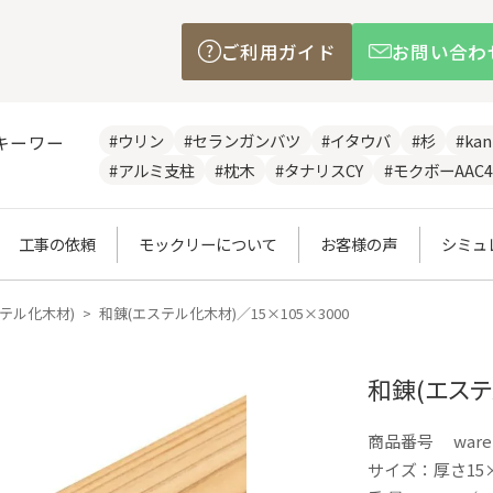
ご利用ガイド
お問い合わ
#ウリン
#セランガンバツ
#イタウバ
#杉
#ka
キーワー
#アルミ支柱
#枕木
#タナリスCY
#モクボーAAC4
工事の依頼
モックリーについて
お客様の声
シミュ
ステル化木材)
和錬(エステル化木材)／15×105×3000
和錬(エステ
商品番号
ware
サイズ：厚さ15×