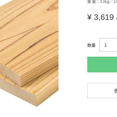
重 量：3.3kg／1
¥
3,619