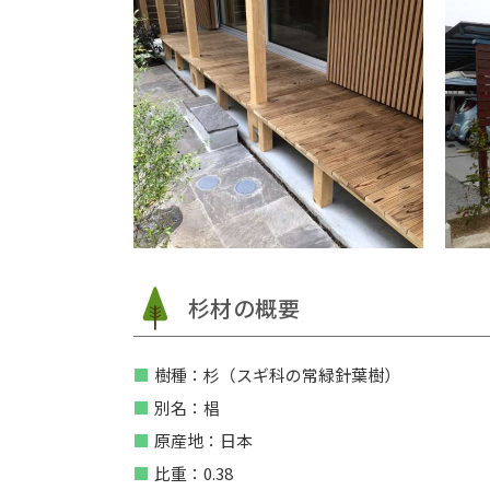
杉材の概要
樹種：杉（スギ科の常緑針葉樹）
別名：椙
原産地：日本
比重：0.38