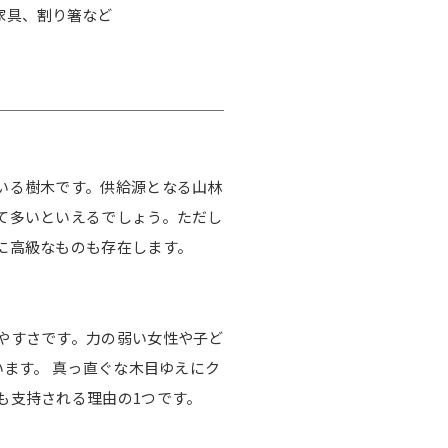
家具、割り箸など
いる樹木です。供給源となる山林
て多いといえるでしょう。ただし
に高級なものも存在します。
やすさです。力の弱い女性や子ど
います。 真っ直ぐな木目ゆえにク
も支持される理由の1つです。