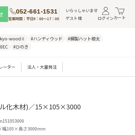
いらっしゃいませ
052-661-1531
せ
カート
ゲスト様
ログイン
営業時間：平日9：00～17：00
nkyo-woodⅡ
#ハンディウッド
#鋼製ハット根太
0EC
#ひのき
レーター
法人・大量発注
ル化木材)／15×105×3000
n151053000
幅105×長さ3000mm