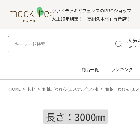
ウッドデッキとフェンスのPROショップ
大正10年創業！「高耐久木材」専門店！
人気
ド：
商品一覧
ランキング
HOME
杉材
和錬／われん (エステル化木材)
和錬／われん (エ