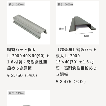
鋼製ハット根太
【超低床】鋼製ハット
L=2000 40×60(90) ｔ
根太 L=2000
1.6 材質：高耐食性亜
15×40(70) ｔ1.6 材
鉛めっき鋼板
質：高耐食性亜鉛めっ
き鋼板
税込
¥
2,750
税込
¥
2,475