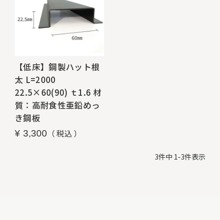
【低床】鋼製ハット根
太 L=2000
22.5×60(90) ｔ1.6 材
質：高耐食性亜鉛めっ
き鋼板
税込
¥
3,300
3
件中
1
-
3
件表示