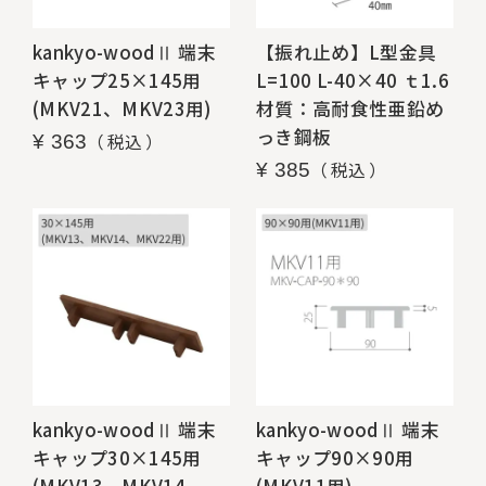
kankyo-woodⅡ 端末
【振れ止め】L型金具
キャップ25×145用
L=100 L-40×40 ｔ1.6
(MKV21、MKV23用)
材質：高耐食性亜鉛め
っき鋼板
税込
¥
363
税込
¥
385
kankyo-woodⅡ 端末
kankyo-woodⅡ 端末
キャップ30×145用
キャップ90×90用