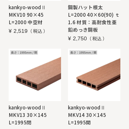
kankyo-woodⅡ
鋼製ハット根太
MKV10 90×45
L=2000 40×60(90) ｔ
L=2000 中空材
1.6 材質：高耐食性亜
鉛めっき鋼板
税込
¥
2,519
税込
¥
2,750
kankyo-woodⅡ
kankyo-woodⅡ
MKV13 30×145
MKV14 30×145
L=1995閉
L=1995開