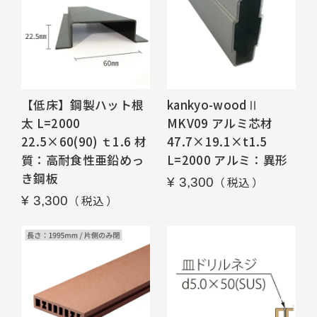
【低床】鋼製ハット根
kankyo-woodⅡ
太 L=2000
MKV09 アルミ芯材
22.5×60(90) ｔ1.6 材
47.7×19.1×t1.5
質：高耐食性亜鉛めっ
L=2000 アルミ：異形
き鋼板
税込
¥
3,300
税込
¥
3,300