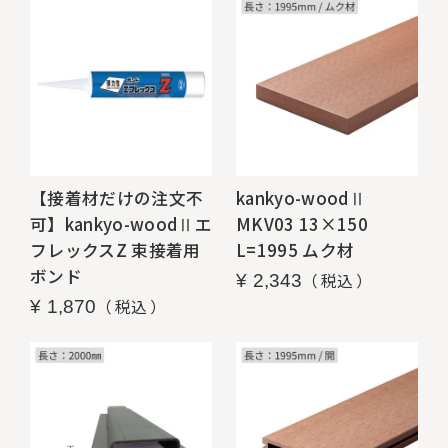
【接着材だけの注文不
kankyo-woodⅡ
可】kankyo-woodⅡエ
MKV03 13×150
フレックスZ 束接着用
L=1995 ムク材
ボンド
税込
¥
2,343
税込
¥
1,870