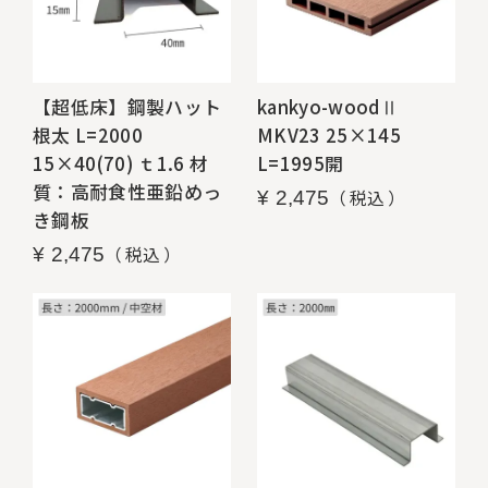
【超低床】鋼製ハット
kankyo-woodⅡ
根太 L=2000
MKV23 25×145
15×40(70) ｔ1.6 材
L=1995開
質：高耐食性亜鉛めっ
税込
¥
2,475
き鋼板
税込
¥
2,475