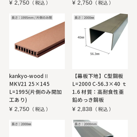
税込
税込
¥
2,750
¥
2,750
kankyo-woodⅡ
【幕板下地】C型鋼板
MKV21 25×145
L=2000 C-56.3×40 ｔ
L=1995(片側のみ開加
1.6 材質：高耐食性亜
工あり)
鉛めっき鋼板
税込
税込
¥
2,750
¥
2,838